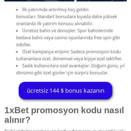
İlk yatırımda artırılmış hoş geldin
bonusları:
Standart bonuslara kıyasla daha yüksek
oranlarda ilk yatırım bonusu alınabilir.
Ücretsiz bahis ve dönüşler:
Spor bahislerinde
bedava bahis veya casino oyunlarında free spin gibi
ödüller.
Özel kampanya erişimi:
Sadece promosyon kodu
kullananlara özel, dönemsel veya kişiye özel teklifler.
Sadık kullanıcılara özel avantajlar:
Doğum günü, yıl
dönümü gibi özel günler için sürpriz bonuslar.
ücretsiz 144 $ bonus kazanın
1xBet promosyon kodu nasıl
alınır?