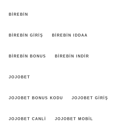
BIREBIN
BIREBIN GIRIŞ
BIREBIN IDDAA
BIREBIN BONUS
BIREBIN INDIR
JOJOBET
JOJOBET BONUS KODU
JOJOBET GIRIŞ
JOJOBET CANLI
JOJOBET MOBIL