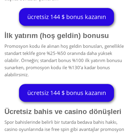
ücretsiz 144 $ bonus kazanın
İlk yatırım (hoş geldin) bonusu
Promosyon kodu ile alınan hoş geldin bonusları, genellikle
standart teklife göre %25-%50 oranında daha yüksek
olabilir. Örneğin; standart bonus %100 ilk yatırım bonusu
sunarken, promosyon kodu ile %130’a kadar bonus
alabilirsiniz.
ücretsiz 144 $ bonus kazanın
Ücretsiz bahis ve casino dönüşleri
Spor bahislerinde belirli bir tutarda bedava bahis hakkı,
casino oyunlarında ise free spin gibi avantajlar promosyon