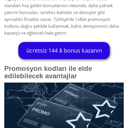
standart hoş geldin bonuslarının ötesinde, daha yüksek
yatırım bonusları, ücretsiz bahisler ve dönüşler gibi
ayrıcalıklı fırsatlar sunar. Türkiye’de 1xBet promosyon
kodunu doğru şekilde kullanmak, bahis deneyiminizi daha
kazançlı ve eğlenceli hale getirir.
ücretsiz 144 $ bonus kazanın
Promosyon kodları ile elde
edilebilecek avantajlar