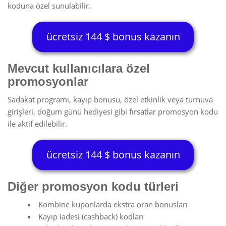
koduna özel sunulabilir.
ücretsiz 144 $ bonus kazanın
Mevcut kullanıcılara özel
promosyonlar
Sadakat programı, kayıp bonusu, özel etkinlik veya turnuva
girişleri, doğum günü hediyesi gibi fırsatlar promosyon kodu
ile aktif edilebilir.
ücretsiz 144 $ bonus kazanın
Diğer promosyon kodu türleri
Kombine kuponlarda ekstra oran bonusları
Kayıp iadesi (cashback) kodları