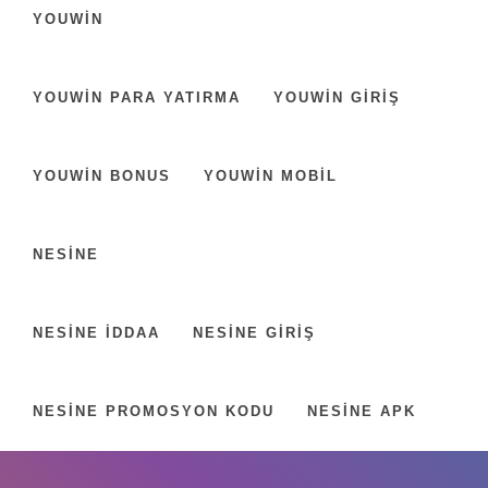
YOUWIN
YOUWIN PARA YATIRMA
YOUWIN GIRIŞ
YOUWIN BONUS
YOUWIN MOBIL
NESINE
NESINE İDDAA
NESINE GIRIŞ
NESINE PROMOSYON KODU
NESINE APK