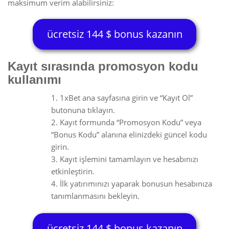
maksimum verim alabilirsiniz:
ücretsiz 144 $ bonus kazanın
Kayıt sırasında promosyon kodu
kullanımı
1xBet ana sayfasına girin ve “Kayıt Ol”
butonuna tıklayın.
Kayıt formunda “Promosyon Kodu” veya
“Bonus Kodu” alanına elinizdeki güncel kodu
girin.
Kayıt işlemini tamamlayın ve hesabınızı
etkinleştirin.
İlk yatırımınızı yaparak bonusun hesabınıza
tanımlanmasını bekleyin.
ücretsiz 144 $ bonus kazanın