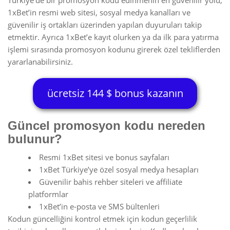
Türkiye’de bir promosyon kodu edinmenin en güvenilir yolu,
1xBet’in resmi web sitesi, sosyal medya kanalları ve
güvenilir iş ortakları üzerinden yapılan duyuruları takip
etmektir. Ayrıca 1xBet’e kayıt olurken ya da ilk para yatırma
işlemi sırasında promosyon kodunu girerek özel tekliflerden
yararlanabilirsiniz.
ücretsiz 144 $ bonus kazanın
Güncel promosyon kodu nereden
bulunur?
Resmi 1xBet sitesi ve bonus sayfaları
1xBet Türkiye’ye özel sosyal medya hesapları
Güvenilir bahis rehber siteleri ve affiliate
platformlar
1xBet’in e-posta ve SMS bültenleri
Kodun güncelliğini kontrol etmek için kodun geçerlilik