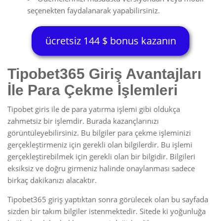
seçenekten faydalanarak yapabilirsiniz.
ücretsiz 144 $ bonus kazanın
Tipobet365 Giriş Avantajları
İle Para Çekme İşlemleri
Tipobet giris ile de para yatırma işlemi gibi oldukça
zahmetsiz bir işlemdir. Burada kazançlarınızı
görüntüleyebilirsiniz. Bu bilgiler para çekme işleminizi
gerçekleştirmeniz için gerekli olan bilgilerdir. Bu işlemi
gerçekleştirebilmek için gerekli olan bir bilgidir. Bilgileri
eksiksiz ve doğru girmeniz halinde onaylanması sadece
birkaç dakikanızı alacaktır.
Tipobet365 giriş yaptıktan sonra görülecek olan bu sayfada
sizden bir takım bilgiler istenmektedir. Sitede ki yoğunluğa