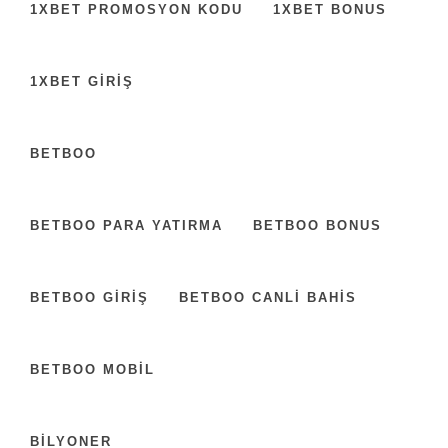
1XBET PROMOSYON KODU
1XBET BONUS
1XBET GIRIŞ
BETBOO
BETBOO PARA YATIRMA
BETBOO BONUS
BETBOO GIRIŞ
BETBOO CANLI BAHIS
BETBOO MOBIL
BILYONER