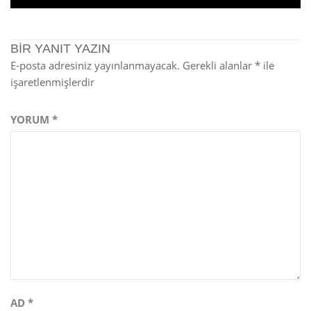
post:
BIR YANIT YAZIN
E-posta adresiniz yayınlanmayacak.
Gerekli alanlar
*
ile
işaretlenmişlerdir
YORUM
*
AD
*