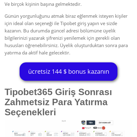
Ve birçok kişinin başına gelmektedir.
Günün yorgunluğunu atmak biraz eğlenmek isteyen kişiler
için ideal olan seçeneği ile Tipobet giriş yapın ve sizde
kazanın. Bu durumda güncel adresi bölümüne üyelik
bilgilerinizi yazarak şifrenizi yenilemek için gerekli olan
hususları öğrenebilirsiniz. Üyelik oluşturduktan sonra para
yatırma da aktif hale gelecektir.
ücretsiz 144 $ bonus kazanın
Tipobet365 Giriş Sonrası
Zahmetsiz Para Yatırma
Seçenekleri